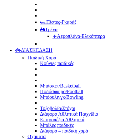
🏎️Πίστες-Γκαράζ
🚂Τρένα
✈️Αεροπλάνα-Ελικόπτερα
🚲ΔΙΑΣΚΕΔΑΣΗ
Παιδική Χαρά
Κούνιες παιδικές
Μπάσκετ/Basketball
Ποδόσφαιρο/Football
Μπόουλινγκ/Bowling
Τοξοβολία/Στόχοι
Διάφορα Αθλητικά Παιχνίδια
Επιτραπέζια Αθλητικά
Μπάλες παιδικές
Διάφορα – παιδική χαρά
Οχήματα