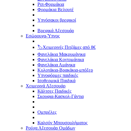
Ριπ-Φορμάκια
Φορμάκια Βελουτέ
Υπνόσακοι βρεφικοί
Βρεφικά Αξεσουάρ
Εσώρουχα-Ύπνος
🏷️Χειμερινές Πιτζάμες από 8€
Φανελάκια Μακρυμάνικα
Φανελάκια Κοντομάνικα
Φανελάκια Αμάνικα
Κυλοτάκια-Βρακάκια-μπόξερ
Υπνοφόρμες παιδικές
Ισοθερμικά Παιδικά
Χειμερινά Αξεσουάρ
Κάλτσες Παιδικές
Σκουφια-Κασκολ-Γάντια
Ομπρέλες
Καλσόν Μπουσουλήματος
Ρούχα Αξεσουάρ Ομάδων