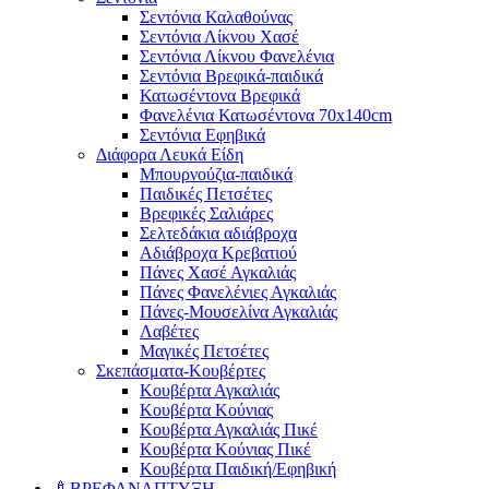
Σεντόνια Καλαθούνας
Σεντόνια Λίκνου Χασέ
Σεντόνια Λίκνου Φανελένια
Σεντόνια Βρεφικά-παιδικά
Κατωσέντονα Βρεφικά
Φανελένια Κατωσέντονα 70x140cm
Σεντόνια Εφηβικά
Διάφορα Λευκά Είδη
Μπουρνούζια-παιδικά
Παιδικές Πετσέτες
Βρεφικές Σαλιάρες
Σελτεδάκια αδιάβροχα
Αδιάβροχα Κρεβατιού
Πάνες Χασέ Αγκαλιάς
Πάνες Φανελένιες Αγκαλιάς
Πάνες-Μουσελίνα Αγκαλιάς
Λαβέτες
Μαγικές Πετσέτες
Σκεπάσματα-Κουβέρτες
Κουβέρτα Αγκαλιάς
Κουβέρτα Κούνιας
Κουβέρτα Αγκαλιάς Πικέ
Κουβέρτα Κούνιας Πικέ
Κουβέρτα Παιδική/Εφηβική
🍼ΒΡΕΦΑΝΑΠΤΥΞΗ