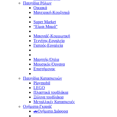
Παιχνίδια Ρόλων
Οικιακά
Μαγειρική-Κουζινικά
Super Market
“Είμαι Μαμά”
Μακιγιάζ-Κομμωτική
Τεχνίτης-Εργαλεία
Γιατρός-Εργαλεία
Μαχητής-Όπλα
Μουσικός-Όργανα
Επιστήμονας
Παιχνίδια Κατασκευών
Playmobil
LEGO
Πλαστικά τουβλάκια
Ξύλινα τουβλάκια
Μεταλλικές Κατασκευές
Οχήματα-Γκαράζ
🚗Οχήματα Διάφορα