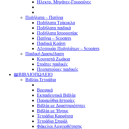
Ηλεκτρ. Μηχάνες-Γουρούνες
Ποδήλατα – Πατίνια
Ποδήλατα Τρίκυκλα
Ποδήλατα παιδικά
Ποδήλατα Ισορροπίας
Πατίνια – Scooters
Παιδικά Κράνη
Αξεσουάρ Ποδηλάτων – Scooters
Παιδική Διασκέδαση
Κουνιστά Ζωάκια
Στράτες παιδικές
Περπατούρες παιδικές
📖ΒΙΒΛΙΟΠΩΛΕΙΟ
Βιβλία-Τετράδια
Βρεφικά
Εκπαιδευτικά Βιβλία
Παραμύθια-Ιστορίες
Βιβλία με Δραστηριότητες
Βιβλία με Ήχους
Τετράδια Καρφίτσα
Τετράδια Σπιράλ
Φάκελοι Αρχειοθέτησης