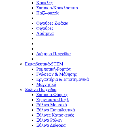
Κούκλες
Σπιτάκια-Κουκλόσπιτα
Παζλ-puzzle
Φιγούρες Zωάκια
Φιγούρες
Λούτρινα
Διάφορα Παιχνίδια
Εκπαιδευτικά-STEM
Ρομποτική-Ρομπότ
Γνώσεων & Μάθησης
Εργαστήρια & Επιστημονικά
Μαγνητικά
Ξύλινα Παιχνίδια
Σπιτάκια-Φάρμες
Σφηνώματα-Παζλ
Ξύλινα Μουσικά
Ξύλινα Εκπαιδευτικά
Ξύλινες Κατασκευές
Ξύλινα Ρόλων
Ξύλινα Διάφορα