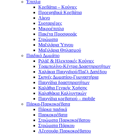
Έπιπλα
Κρεβάτια – Κούνιες
Προεφηβικά Κρεβάτια
Λίκνο
Συρταριέρες
Μικροέπιπλα
Πακέτα Προσφοράς
Στρώματα
Μαξιλάρια Ύπνου
Μαξιλάρια Θηλασμού
Παιδικό Δωμάτιο
Ριλάξ & Ηλεκτρικές Κούνιες
Τραμπολίνo-Κέντρα Δραστηριοτήτων
Χαλάκια Παιχνιδιού/Παζλ Δαπέδου
Σκηνές Δωματίου-Γυμναστήρια
Παιχνίδια δραστηριοτήτων
Καλάθια Γενικής Χρήσης
Καλαθάκια Καλλυντικών
Παιχνίδια κρεβατιού – mobile
Πάρκα-Παρκοκρέβατα
Πάρκα παιδικά
Παρκοκρέβατα
Στρώματα Παρκοκρέβατου
Στρώματα Πάρκου
Αξεσουάρ Παρκοκρέβατου