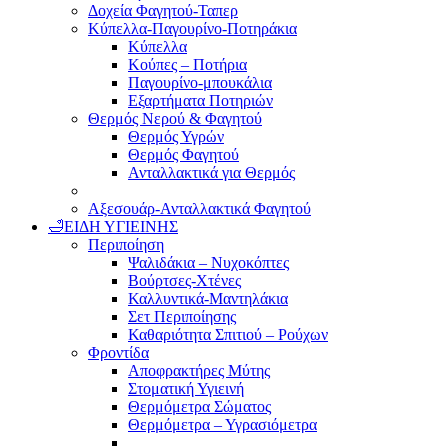
Δοχεία Φαγητού-Ταπερ
Κύπελλα-Παγουρίνο-Ποτηράκια
Κύπελλα
Κούπες – Ποτήρια
Παγουρίνο-μπουκάλια
Εξαρτήματα Ποτηριών
Θερμός Νερού & Φαγητού
Θερμός Υγρών
Θερμός Φαγητού
Ανταλλακτικά για Θερμός
Αξεσουάρ-Ανταλλακτικά Φαγητού
🛁ΕΙΔΗ ΥΓΙΕΙΝΗΣ
Περιποίηση
Ψαλιδάκια – Νυχοκόπτες
Βούρτσες-Χτένες
Καλλυντικά-Μαντηλάκια
Σετ Περιποίησης
Καθαριότητα Σπιτιού – Ρούχων
Φροντίδα
Αποφρακτήρες Μύτης
Στοματική Υγιεινή
Θερμόμετρα Σώματος
Θερμόμετρα – Υγρασιόμετρα