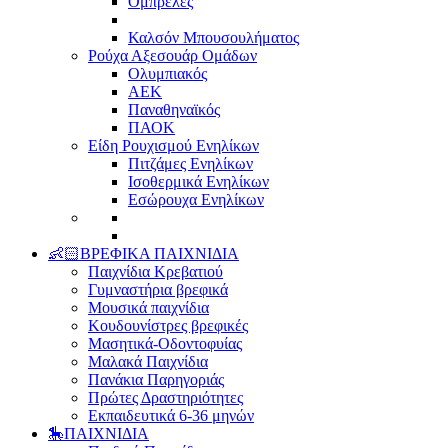
Ομπρέλες
Καλσόν Μπουσουλήματος
Ρούχα Αξεσουάρ Ομάδων
Ολυμπιακός
ΑΕΚ
Παναθηναϊκός
ΠΑΟΚ
Είδη Ρουχισμού Ενηλίκων
Πιτζάμες Ενηλίκων
Ισοθερμικά Ενηλίκων
Εσώρουχα Ενηλίκων
👶🏻ΒΡΕΦΙΚΑ ΠΑΙΧΝΙΔΙΑ
Παιχνίδια Κρεβατιού
Γυμναστήρια βρεφικά
Μουσικά παιχνίδια
Κουδουνίστρες βρεφικές
Μασητικά-Οδοντοφυίας
Μαλακά Παιχνίδια
Πανάκια Παρηγοριάς
Πρώτες Δραστηριότητες
Εκπαιδευτικά 6-36 μηνών
🎠ΠΑΙΧΝΙΔΙΑ