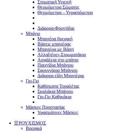
Στοματική Υγιεινή
Θερμόμετρα Σώματος
Θερμόμετρα – Υγρασιόμετρα
Διάφορα-Φροντίδας
Μπάνιο
Μπανιέρα βρεφική
Βάσεις μπανιέρας
Μπανιέρα με Βάση
Αλλαξιέρες-Στρωματάκια
Ασφάλεια στο μπάνιο
Παιχνίδια Μπάνιου
Σφουγγάρια Μπάνιου
Διάφορα είδη Μπανιέρας
Γιο-Γιο
Καθίσματα Τουαλέτας
Σκαλάκια Μπάνιου
Γιο-Γιο Καθικάκια
Μάσκες Προστασίας
Υφασμάτινες Μάσκες
👚ΡΟΥΧΙΣΜΟΣ
Βρεφικά