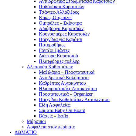
Αντιιδρωτικά Στρωματάκια Καροτσιών
Ποδόσακοι Καροτσιών
Τσάντες-Αλλαξιέρες
Θήκες-Organizer
Ομπρέλες – Σκίαστρα
Αδιάβροχα Καροτσιών
Κουνουπιέρες Καροτσιών
Παιχνίδια για Καρότσι
Ποτηροθήκες
Γάντζοι-Ιμάντες
Διάφορα Καροτσιού
Πλατφόρμες-τρέιλερ
Αξεσουάρ Καθισμάτων
Μαξιλάρια – Προστατευτικά
Αντιιδρωτικά Καλύμματα
Καθρέπτες Αυτοκινήτου
Ηλιοπροστασίες Αυτοκινήτου
Προστατευτικά – Organizer
Παιχνίδια Καθισμάτων Αυτοκινήτου
Είδη Ασφαλείας
Σήματα Baby On Board
Βάσεις – Isofix
Μάρσιποι
Ασφάλεια στον περίπατο
ΔΩΜΑΤΙΟ