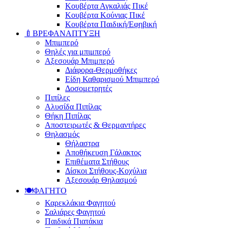
Κουβέρτα Αγκαλιάς Πικέ
Κουβέρτα Κούνιας Πικέ
Κουβέρτα Παιδική/Εφηβική
🍼ΒΡΕΦΑΝΑΠΤΥΞΗ
Μπιμπερό
Θηλές για μπιμπερό
Αξεσουάρ Μπιμπερό
Διάφορα-Θερμοθήκες
Είδη Καθαρισμού Μπιμπερό
Δοσομετρητές
Πιπίλες
Αλυσίδα Πιπίλας
Θήκη Πιπίλας
Αποστειρωτές & Θερμαντήρες
Θηλασμός
Θήλαστρα
Αποθήκευση Γάλακτος
Επιθέματα Στήθους
Δίσκοι Στήθους-Κοχύλια
Αξεσουάρ Θηλασμού
🍽️ΦΑΓΗΤΟ
Καρεκλάκια Φαγητού
Σαλιάρες Φαγητού
Παιδικά Πιατάκια