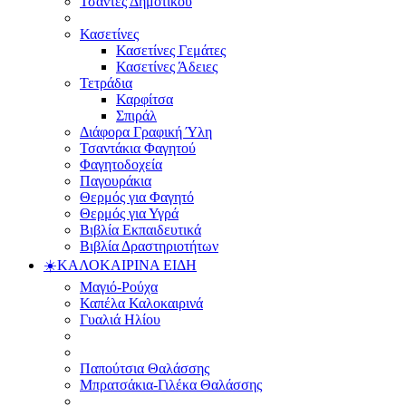
Τσάντες Δημοτικού
Κασετίνες
Κασετίνες Γεμάτες
Κασετίνες Άδειες
Τετράδια
Καρφίτσα
Σπιράλ
Διάφορα Γραφική Ύλη
Τσαντάκια Φαγητού
Φαγητοδοχεία
Παγουράκια
Θερμός για Φαγητό
Θερμός για Υγρά
Βιβλία Εκπαιδευτικά
Βιβλία Δραστηριοτήτων
☀️ΚΑΛΟΚΑΙΡΙΝΑ ΕΙΔΗ
Μαγιό-Ρούχα
Καπέλα Καλοκαιρινά
Γυαλιά Ηλίου
Παπούτσια Θαλάσσης
Μπρατσάκια-Γιλέκα Θαλάσσης