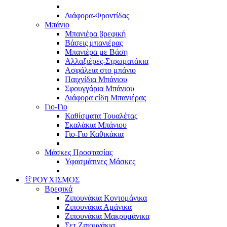
Διάφορα-Φροντίδας
Μπάνιο
Μπανιέρα βρεφική
Βάσεις μπανιέρας
Μπανιέρα με Βάση
Αλλαξιέρες-Στρωματάκια
Ασφάλεια στο μπάνιο
Παιχνίδια Μπάνιου
Σφουγγάρια Μπάνιου
Διάφορα είδη Μπανιέρας
Γιο-Γιο
Καθίσματα Τουαλέτας
Σκαλάκια Μπάνιου
Γιο-Γιο Καθικάκια
Μάσκες Προστασίας
Υφασμάτινες Μάσκες
👚ΡΟΥΧΙΣΜΟΣ
Βρεφικά
Ζιπουνάκια Κοντομάνικα
Ζιπουνάκια Αμάνικα
Ζιπουνάκια Μακρυμάνικα
Σετ Ζιπουνάκια