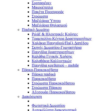
Συρταριέρες
Μικροέπιπλα
Πακέτα Προσφοράς
Στρώματα
Μαξιλάρια Ύπνου
Μαξιλάρια Θηλασμού
Παιδικό Δωμάτιο
Ριλάξ & Ηλεκτρικές Κούνιες
Τραμπολίνo-Κέντρα Δραστηριοτήτων
Χαλάκια Παιχνιδιού/Παζλ Δαπέδου
Σκηνές Δωματίου-Γυμναστήρια
Παιχνίδια δραστηριοτήτων
Καλάθια Γενικής Χρήσης
Καλαθάκια Καλλυντικών
Παιχνίδια κρεβατιού – mobile
Πάρκα-Παρκοκρέβατα
Πάρκα παιδικά
Παρκοκρέβατα
Στρώματα Παρκοκρέβατου
Στρώματα Πάρκου
Αξεσουάρ Παρκοκρέβατου
Διακόσμηση
Φωτιστικά Δωματίου
Αυτοκόλλητα διακοσμητικά