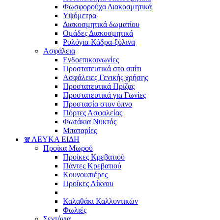
Φωσφορούχα Διακοσμητικά
Υψόμετρα
Διακοσμητικά δωματίου
Ομάδες Διακοσμητικά
Ρολόγια-Κάδρα-ξύλινα
Ασφάλεια
Ενδοεπικοινωνίες
Προστατευτικά στο σπίτι
Ασφάλειες Γενικής χρήσης
Προστατευτικά Πρίζας
Προστατευτικά για Γωνίες
Προστασία στον ύπνο
Πόρτες Ασφαλείας
Φωτάκια Νυκτός
Μπαταρίες
🧣ΛΕΥΚΑ ΕΙΔΗ
Προίκα Μωρού
Προίκες Κρεβατιού
Πάντες Κρεβατιού
Κουνουπιέρες
Προίκες Λίκνου
Καλαθάκι Καλλυντικών
Φωλιές
Σεντόνια