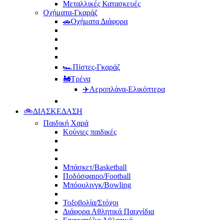
Μεταλλικές Κατασκευές
Οχήματα-Γκαράζ
🚗Οχήματα Διάφορα
🏎️Πίστες-Γκαράζ
🚂Τρένα
✈️Αεροπλάνα-Ελικόπτερα
🚲ΔΙΑΣΚΕΔΑΣΗ
Παιδική Χαρά
Κούνιες παιδικές
Μπάσκετ/Basketball
Ποδόσφαιρο/Football
Μπόουλινγκ/Bowling
Τοξοβολία/Στόχοι
Διάφορα Αθλητικά Παιχνίδια