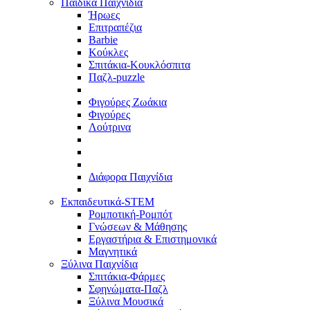
Παιδικά Παιχνίδια
Ήρωες
Επιτραπέζια
Barbie
Κούκλες
Σπιτάκια-Κουκλόσπιτα
Παζλ-puzzle
Φιγούρες Zωάκια
Φιγούρες
Λούτρινα
Διάφορα Παιχνίδια
Εκπαιδευτικά-STEM
Ρομποτική-Ρομπότ
Γνώσεων & Μάθησης
Εργαστήρια & Επιστημονικά
Μαγνητικά
Ξύλινα Παιχνίδια
Σπιτάκια-Φάρμες
Σφηνώματα-Παζλ
Ξύλινα Μουσικά