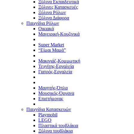
Ξύλινα Εκπαιδευτικά
Ξύλινες Κατασκευές
Ξύλινα Ρόλων
Ξύλινα Διάφορα
Παιχνίδια Ρόλων
Οικιακά
Μαγειρική-Κουζινικά
Super Market
“Είμαι Μαμά”
Μακιγιάζ-Κομμωτική
Τεχνίτης-Εργαλεία
Γιατρός-Εργαλεία
Μαχητής-Όπλα
Μουσικός-Όργανα
Επιστήμονας
Παιχνίδια Κατασκευών
Playmobil
LEGO
Πλαστικά τουβλάκια
Ξύλινα τουβλάκια