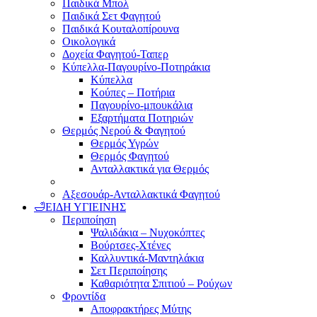
Παιδικά Μπολ
Παιδικά Σετ Φαγητού
Παιδικά Κουταλοπίρουνα
Οικολογικά
Δοχεία Φαγητού-Ταπερ
Κύπελλα-Παγουρίνο-Ποτηράκια
Κύπελλα
Κούπες – Ποτήρια
Παγουρίνο-μπουκάλια
Εξαρτήματα Ποτηριών
Θερμός Νερού & Φαγητού
Θερμός Υγρών
Θερμός Φαγητού
Ανταλλακτικά για Θερμός
Αξεσουάρ-Ανταλλακτικά Φαγητού
🛁ΕΙΔΗ ΥΓΙΕΙΝΗΣ
Περιποίηση
Ψαλιδάκια – Νυχοκόπτες
Βούρτσες-Χτένες
Καλλυντικά-Μαντηλάκια
Σετ Περιποίησης
Καθαριότητα Σπιτιού – Ρούχων
Φροντίδα
Αποφρακτήρες Μύτης