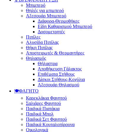
Μπιμπερό
Θηλές για μπιμπερό
Αξεσουάρ Μπιμπερό
Διάφορα-Θερμοθήκες
Είδη Καθαρισμού Μπιμπερό
Δοσομετρητές
Πιπίλες
Αλυσίδα Πιπίλας
Θήκη Πιπίλας
Αποστειρωτές & Θερμαντήρες
Θηλασμός
Θήλαστρα
Αποθήκευση Γάλακτος
Επιθέματα Στήθους
Δίσκοι Στήθους-Κοχύλια
Αξεσουάρ Θηλασμού
🍽️ΦΑΓΗΤΟ
Καρεκλάκια Φαγητού
Σαλιάρες Φαγητού
Παιδικά Πιατάκια
Παιδικά Μπολ
Παιδικά Σετ Φαγητού
Παιδικά Κουταλοπίρουνα
Οικολογικά