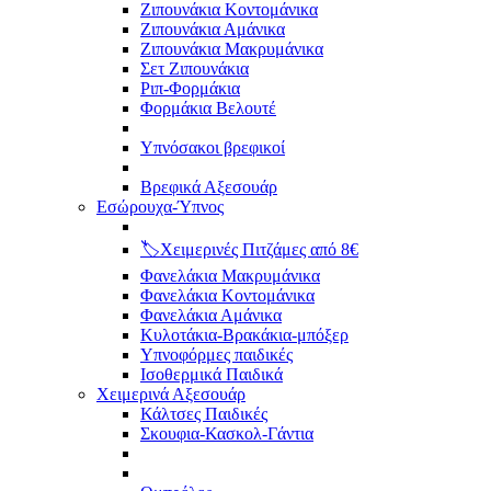
Ζιπουνάκια Κοντομάνικα
Ζιπουνάκια Αμάνικα
Ζιπουνάκια Μακρυμάνικα
Σετ Ζιπουνάκια
Ριπ-Φορμάκια
Φορμάκια Βελουτέ
Υπνόσακοι βρεφικοί
Βρεφικά Αξεσουάρ
Εσώρουχα-Ύπνος
🏷️Χειμερινές Πιτζάμες από 8€
Φανελάκια Μακρυμάνικα
Φανελάκια Κοντομάνικα
Φανελάκια Αμάνικα
Κυλοτάκια-Βρακάκια-μπόξερ
Υπνοφόρμες παιδικές
Ισοθερμικά Παιδικά
Χειμερινά Αξεσουάρ
Κάλτσες Παιδικές
Σκουφια-Κασκολ-Γάντια