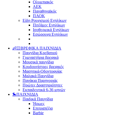
Ολυμπιακός
ΑΕΚ
Παναθηναϊκός
ΠΑΟΚ
Είδη Ρουχισμού Ενηλίκων
Πιτζάμες Ενηλίκων
Ισοθερμικά Ενηλίκων
Εσώρουχα Ενηλίκων
👶🏻ΒΡΕΦΙΚΑ ΠΑΙΧΝΙΔΙΑ
Παιχνίδια Κρεβατιού
Γυμναστήρια βρεφικά
Μουσικά παιχνίδια
Κουδουνίστρες βρεφικές
Μασητικά-Οδοντοφυίας
Μαλακά Παιχνίδια
Πανάκια Παρηγοριάς
Πρώτες Δραστηριότητες
Εκπαιδευτικά 6-36 μηνών
🎠ΠΑΙΧΝΙΔΙΑ
Παιδικά Παιχνίδια
Ήρωες
Επιτραπέζια
Barbie