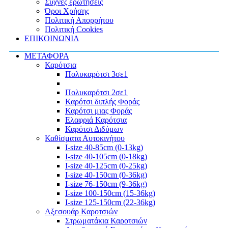
Συχνές ερωτήσεις
Όροι Χρήσης
Πολιτική Απορρήτου
Πολιτική Cookies
ΕΠΙΚΟΙΝΩΝΙΑ
ΜΕΤΑΦΟΡΑ
Καρότσια
Πολυκαρότσι 3σε1
Πολυκαρότσι 2σε1
Καρότσι διπλής Φοράς
Καρότσι μιας Φοράς
Ελαφριά Καρότσια
Καρότσι Διδύμων
Καθίσματα Αυτοκινήτου
I-size 40-85cm (0-13kg)
I-size 40-105cm (0-18kg)
I-size 40-125cm (0-25kg)
I-size 40-150cm (0-36kg)
I-size 76-150cm (9-36kg)
I-size 100-150cm (15-36kg)
I-size 125-150cm (22-36kg)
Αξεσουάρ Καροτσιών
Στρωματάκια Καροτσιών