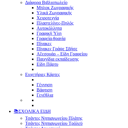
Διάφορα Βιβλιοπωλείο
Μπλοκ Ζωγραφικής
Υλικά Ζωγραφικής
Χειροτεχνία
Πλαστελίνες-Πηλός
Αυτοκόλλητα
Γραφική Ύλη
Γραφεία-θρανία
Πίνακες
Πίνακες Γράψε Σβήσε
Αξεσουάρ – Είδη Γραφείου
Παιχνίδια εκπαίδευσης
Είδη Πάρτυ
Ευχετήριες Κάρτες
Γέννηση
Βάφτιση
Γενέθλια
📚ΣΧΟΛΙΚΑ ΕΙΔΗ
Τσάντες Νηπιαγωγείου Πλάτης
Τσάντες Νηπιαγωγείου Τρόλεϋ