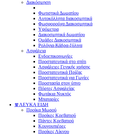
Διακόσμηση
Φωτιστικά Δωματίου
Αυτοκόλλητα διακοσμητικά
Φωσφορούχα Διακοσμητικά
Υψόμετρα
Διακοσμητικά δωματίου
Ομάδες Διακοσμητικά
Ρολόγια-Κάδρα-ξύλινα
Ασφάλεια
Ενδοεπικοινωνίες
Προστατευτικά στο σπίτι
Ασφάλειες Γενικής χρήσης
Προστατευτικά Πρίζας
Προστατευτικά για Γωνίες
Προστασία στον ύπνο
Πόρτες Ασφαλείας
Φωτάκια Νυκτός
Μπαταρίες
🧣ΛΕΥΚΑ ΕΙΔΗ
Προίκα Μωρού
Προίκες Κρεβατιού
Πάντες Κρεβατιού
Κουνουπιέρες
Προίκες Λίκνου