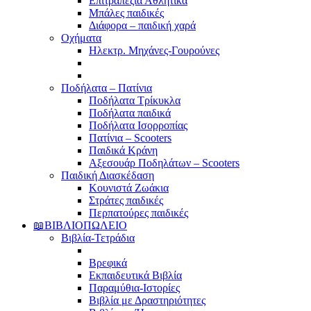
Επιτραπέζια Αθλητικά
Μπάλες παιδικές
Διάφορα – παιδική χαρά
Οχήματα
Ηλεκτρ. Μηχάνες-Γουρούνες
Ποδήλατα – Πατίνια
Ποδήλατα Τρίκυκλα
Ποδήλατα παιδικά
Ποδήλατα Ισορροπίας
Πατίνια – Scooters
Παιδικά Κράνη
Αξεσουάρ Ποδηλάτων – Scooters
Παιδική Διασκέδαση
Κουνιστά Ζωάκια
Στράτες παιδικές
Περπατούρες παιδικές
📖ΒΙΒΛΙΟΠΩΛΕΙΟ
Βιβλία-Τετράδια
Βρεφικά
Εκπαιδευτικά Βιβλία
Παραμύθια-Ιστορίες
Βιβλία με Δραστηριότητες