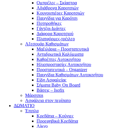
Ομπρέλες – Σκίαστρα
Αδιάβροχα Καροτσιών
Κουνουπιέρες Καροτσιών
Παιχνίδια για Καρότσι
Ποτηροθήκες
Γάντζοι-Ιμάντες
Διάφορα Καροτσιού
Πλατφόρμες-τρέιλερ
Αξεσουάρ Καθισμάτων
Μαξιλάρια – Προστατευτικά
Αντιιδρωτικά Καλύμματα
Καθρέπτες Αυτοκινήτου
Ηλιοπροστασίες Αυτοκινήτου
Προστατευτικά – Organizer
Παιχνίδια Καθισμάτων Αυτοκινήτου
Είδη Ασφαλείας
Σήματα Baby On Board
Βάσεις – Isofix
Μάρσιποι
Ασφάλεια στον περίπατο
ΔΩΜΑΤΙΟ
Έπιπλα
Κρεβάτια – Κούνιες
Προεφηβικά Κρεβάτια
Λίκνο