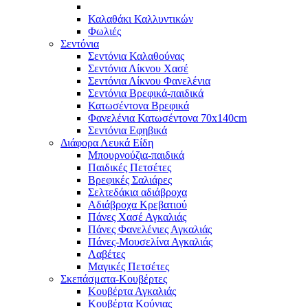
Καλαθάκι Καλλυντικών
Φωλιές
Σεντόνια
Σεντόνια Καλαθούνας
Σεντόνια Λίκνου Χασέ
Σεντόνια Λίκνου Φανελένια
Σεντόνια Βρεφικά-παιδικά
Κατωσέντονα Βρεφικά
Φανελένια Κατωσέντονα 70x140cm
Σεντόνια Εφηβικά
Διάφορα Λευκά Είδη
Μπουρνούζια-παιδικά
Παιδικές Πετσέτες
Βρεφικές Σαλιάρες
Σελτεδάκια αδιάβροχα
Αδιάβροχα Κρεβατιού
Πάνες Χασέ Αγκαλιάς
Πάνες Φανελένιες Αγκαλιάς
Πάνες-Μουσελίνα Αγκαλιάς
Λαβέτες
Μαγικές Πετσέτες
Σκεπάσματα-Κουβέρτες
Κουβέρτα Αγκαλιάς
Κουβέρτα Κούνιας