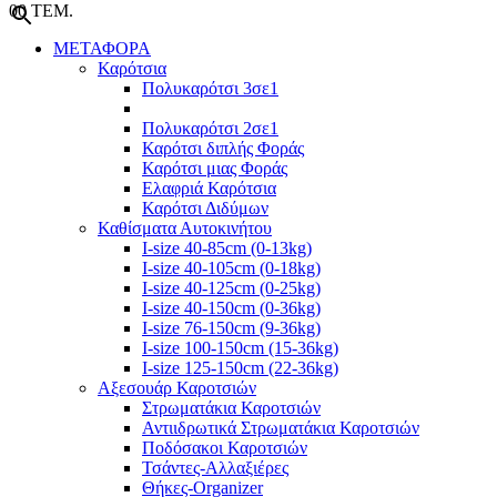
0
0 ΤΕΜ.
ΜΕΤΑΦΟΡΑ
Καρότσια
Πολυκαρότσι 3σε1
Πολυκαρότσι 2σε1
Καρότσι διπλής Φοράς
Καρότσι μιας Φοράς
Ελαφριά Καρότσια
Καρότσι Διδύμων
Καθίσματα Αυτοκινήτου
I-size 40-85cm (0-13kg)
I-size 40-105cm (0-18kg)
I-size 40-125cm (0-25kg)
I-size 40-150cm (0-36kg)
I-size 76-150cm (9-36kg)
I-size 100-150cm (15-36kg)
I-size 125-150cm (22-36kg)
Αξεσουάρ Καροτσιών
Στρωματάκια Καροτσιών
Αντιιδρωτικά Στρωματάκια Καροτσιών
Ποδόσακοι Καροτσιών
Τσάντες-Αλλαξιέρες
Θήκες-Organizer