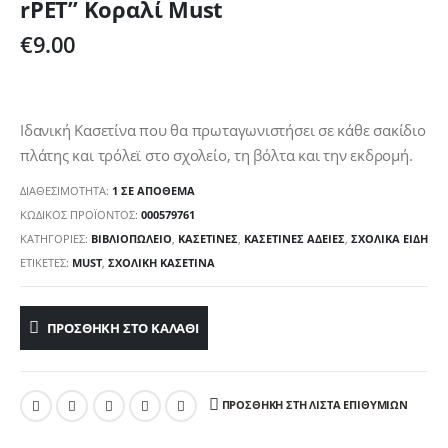
rPET” Κοραλί Must
€
9.00
Ιδανική Κασετίνα που θα πρωταγωνιστήσει σε κάθε σακίδιο
πλάτης και τρόλεϊ στο σχολείο, τη βόλτα και την εκδρομή.
ΔΙΑΘΕΣΙΜΌΤΗΤΑ:
1 ΣΕ ΑΠΌΘΕΜΑ
ΚΩΔΙΚΌΣ ΠΡΟΪΌΝΤΟΣ:
000579761
ΚΑΤΗΓΟΡΊΕΣ:
ΒΙΒΛΙΟΠΩΛΕΙΟ
,
ΚΑΣΕΤΊΝΕΣ
,
ΚΑΣΕΤΊΝΕΣ ΆΔΕΙΕΣ
,
ΣΧΟΛΙΚΑ ΕΙΔΗ
ΕΤΙΚΈΤΕΣ:
MUST
,
ΣΧΟΛΙΚΉ ΚΑΣΕΤΊΝΑ
ΠΡΟΣΘΉΚΗ ΣΤΟ ΚΑΛΆΘΙ
ΠΡΟΣΘΉΚΗ ΣΤΗ ΛΊΣΤΑ ΕΠΙΘΥΜΙΏΝ