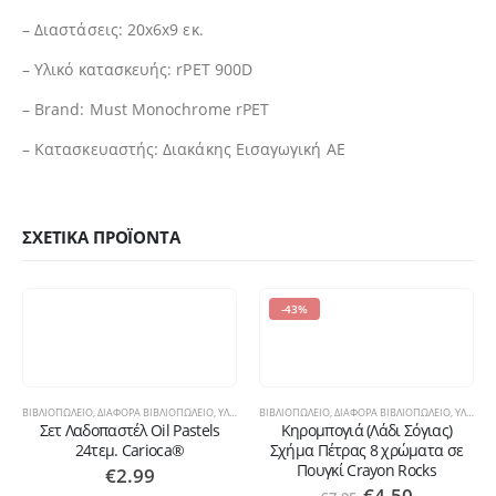
– Διαστάσεις: 20x6x9 εκ.
– Υλικό κατασκευής: rPET 900D
– Brand: Must Monochrome rPET
– Κατασκευαστής: Διακάκης Εισαγωγική ΑΕ
ΣΧΕΤΙΚΆ ΠΡΟΪΌΝΤΑ
-43%
ΒΙΒΛΙΟΠΩΛΕΙΟ
,
ΔΙΆΦΟΡΑ ΒΙΒΛΙΟΠΩΛΕΊΟ
,
ΥΛΙΚΆ ΖΩΓΡΑΦΙΚΉΣ
ΒΙΒΛΙΟΠΩΛΕΙΟ
,
ΔΙΆΦΟΡΑ ΒΙΒΛΙΟΠΩΛΕΊΟ
,
ΥΛΙΚΆ ΖΩΓΡΑΦΙΚΉΣ
Σετ Λαδοπαστέλ Oil Pastels
Kηρομπογιά (Λάδι Σόγιας)
24τεμ. Carioca®
Σχήμα Πέτρας 8 χρώματα σε
Πουγκί Crayon Rocks
€
2.99
€
4.50