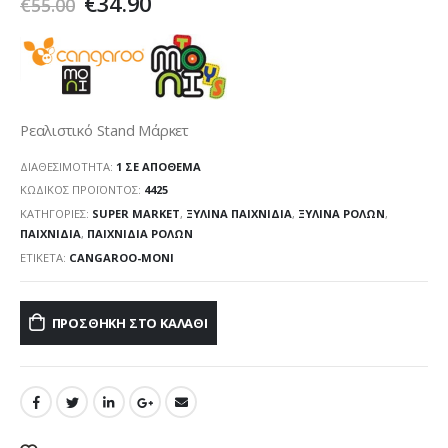
€
34.90
€
55.00
Ρεαλιστικό Stand Μάρκετ
ΔΙΑΘΕΣΙΜΌΤΗΤΑ:
1 ΣΕ ΑΠΌΘΕΜΑ
ΚΩΔΙΚΌΣ ΠΡΟΪΌΝΤΟΣ:
4425
ΚΑΤΗΓΟΡΊΕΣ:
SUPER MARKET
,
ΞΎΛΙΝΑ ΠΑΙΧΝΊΔΙΑ
,
ΞΎΛΙΝΑ ΡΌΛΩΝ
,
ΠΑΙΧΝΙΔΙΑ
,
ΠΑΙΧΝΊΔΙΑ ΡΌΛΩΝ
ΕΤΙΚΈΤΑ:
CANGAROO-MONI
ΠΡΟΣΘΉΚΗ ΣΤΟ ΚΑΛΆΘΙ