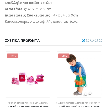
Κατάλληλο για παιδιά 3 ετών+
Διαστάσεις:
45 x 21 x 50cm
Διαστάσεις Συσκευασίας:
47 x 34,5 x 9cm
Κατασκευασμένο από υψηλής ποιότητας ξύλο.
ΣΧΕΤΙΚΆ ΠΡΟΪΌΝΤΑ
-24%
-50%
,
ΠΑΙΧΝΊΔΙΑ ΡΌΛΩΝ
ΟΙΚΙΑΚΆ
,
ΠΑΙΧΝΙΔΙΑ
,
ΤΕΧΝΊΤΗΣ-ΕΡΓΑΛΕΊΑ
,
ΠΑΙΧΝΊΔΙΑ ΡΌΛΩΝ
ΔΙΆΦΟΡΑ ΑΘΛΗΤΙΚΆ ΠΑΙΧΝΊΔΙΑ
,
ΕΚΠΑΙΔΕΥΤΙΚΆ-STEM
Σετ μίνι Οικιακά Μηχανήματα
Golf set-Γκολφ-11.819 Fisher